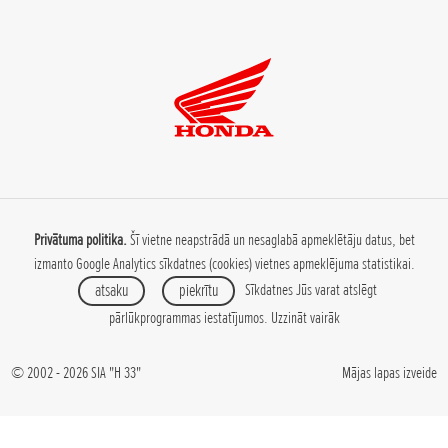
Privātuma politika.
Šī vietne neapstrādā un nesaglabā apmeklētāju datus, bet
izmanto Google Analytics sīkdatnes (cookies) vietnes apmeklējuma statistikai.
atsaku
piekrītu
Sīkdatnes Jūs varat atslēgt
pārlūkprogrammas iestatījumos.
Uzzināt vairāk
© 2002 - 2026 SIA "H 33"
Mājas lapas izveide