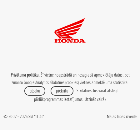
Privātuma politika.
Šī vietne neapstrādā un nesaglabā apmeklētāju datus, bet
izmanto Google Analytics sīkdatnes (cookies) vietnes apmeklējuma statistikai.
atsaku
piekrītu
Sīkdatnes Jūs varat atslēgt
pārlūkprogrammas iestatījumos.
Uzzināt vairāk
© 2002 - 2026 SIA "H 33"
Mājas lapas izveide