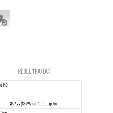
REBEL 1100 DCT
u P-2
85.7 zs (65kW) pie 7000 apgr./min