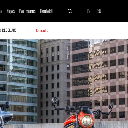
ja
Ziņas
Par mums
Kontakti
LV
RU
0 REBEL ABS
Cenrādis