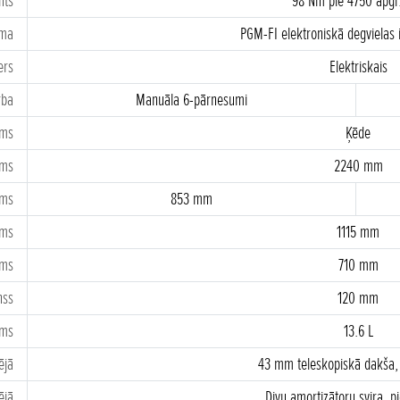
nts
98 Nm pie 4750 apgr
ēma
PGM-FI elektroniskā degvielas
ers
Elektriskais
rba
Manuāla 6-pārnesumi
ums
Ķēde
ums
2240 mm
ums
853 mm
ums
1115 mm
ums
710 mm
nss
120 mm
ums
13.6 L
ējā
43 mm teleskopiskā dakša,
ējā
Divu amortizātoru svira, p