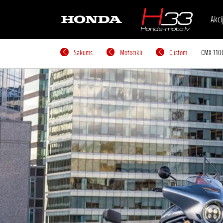
Akci
Sākums
Motocikli
Custom
CMX 110