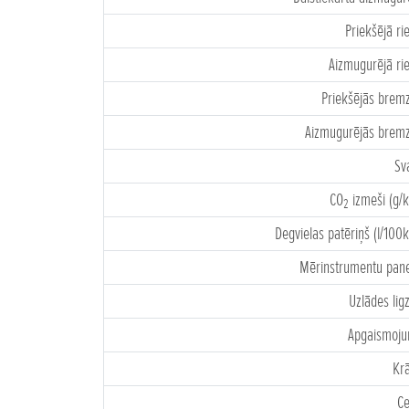
Priekšējā ri
Aizmugurējā ri
Priekšējās brem
Aizmugurējās brem
Sv
CO
izmeši (g/
2
Degvielas patēriņš (l/100
Mērinstrumentu pane
Uzlādes lig
Apgaismoj
Kr
C