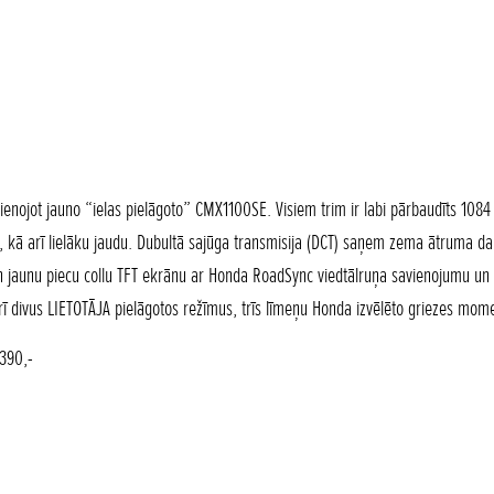
vienojot jauno “ielas pielāgoto” CMX1100SE. Visiem trim ir labi pārbaudīts 1084 
ā arī lielāku jaudu. Dubultā sajūga transmisija (DCT) saņem zema ātruma darbī
 jaunu piecu collu TFT ekrānu ar Honda RoadSync viedtālruņa savienojumu un US
ī divus LIETOTĀJA pielāgotos režīmus, trīs līmeņu Honda izvēlēto griezes momen
390,-