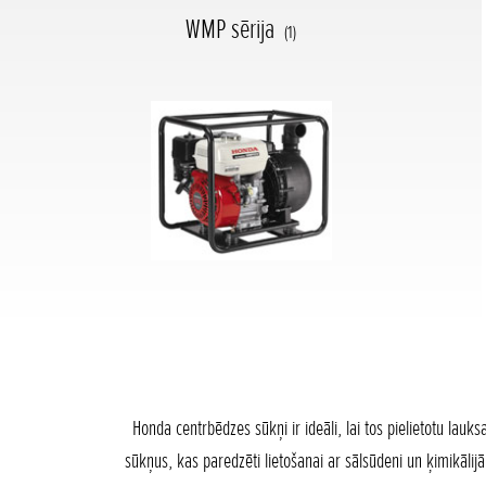
WMP sērija
(1)
Honda centrbēdzes sūkņi ir ideāli, lai tos pielietotu la
sūkņus, kas paredzēti lietošanai ar sālsūdeni un ķimikālijā