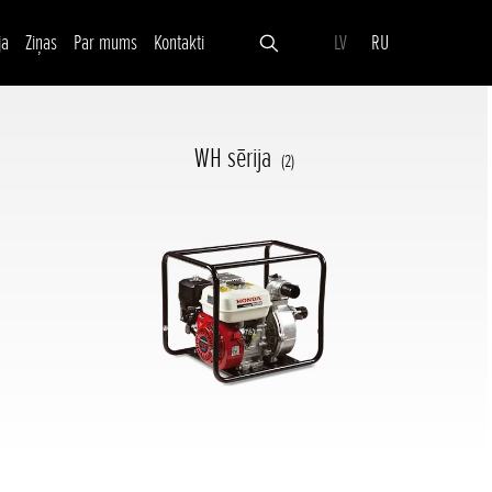
ja
Ziņas
Par mums
Kontakti
LV
RU
WH sērija
(2)