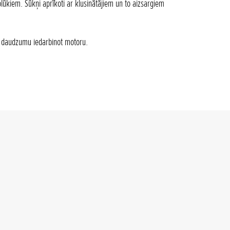
ūkiem. Sūkņi aprīkoti ar klusinātājiem un to aizsargiem
a daudzumu iedarbinot motoru.