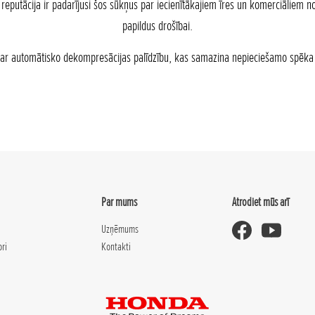
putācija ir padarījusi šos sūkņus par iecienītākajiem īres un komerciāliem nol
papildus drošībai.
a ar automātisko dekompresācijas palīdzību, kas samazina nepieciešamo spēk
Par mums
Atrodiet mūs arī
Uzņēmums
ori
Kontakti