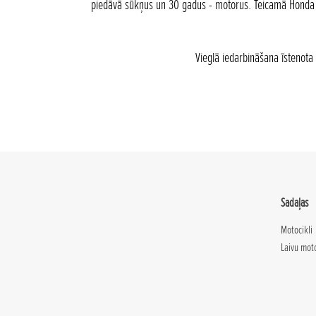
piedāvā sūkņus un 30 gadus - motorus. Teicamā Honda re
Vieglā iedarbināšana īstenot
Sadaļas
Motocikli
Laivu mot