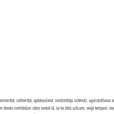
uksaimniecībā, celtniecībā, apūdeņošanā, smidzinātāju sistēmās, ugunsdzēšanas 
m.Honda centrbēdzes sūkņi veidoti tā, lai tie būtu uzticami, viegli lietojami, v