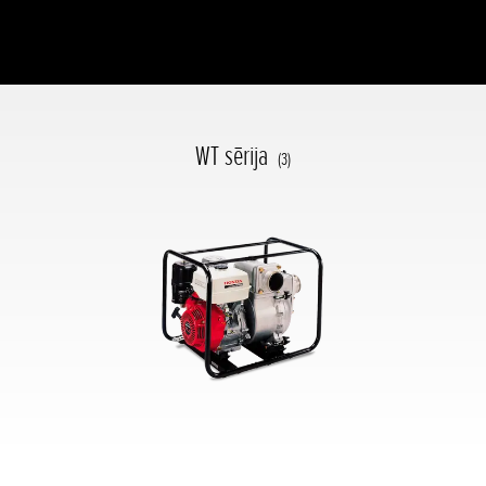
WT sērija
(3)