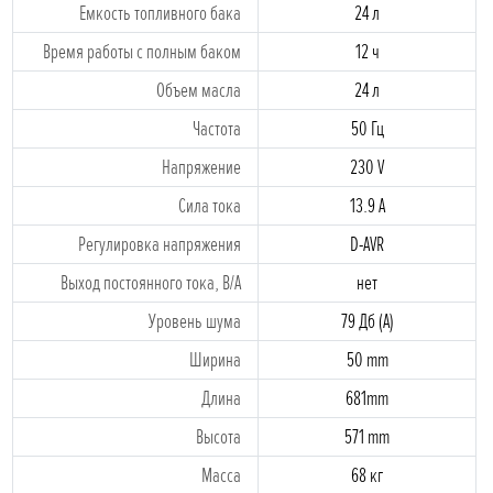
Емкость топливного бака
24 л
Время работы с полным баком
12 ч
Объем масла
24 л
Частота
50 Гц
Напряжение
230 V
Силa токa
13.9 A
Регулировка напряжения
D-AVR
Выход постоянного тока, В/А
нет
Уровень шума
79 Дб (A)
Ширина
50 mm
Длина
681mm
Высота
571 mm
Массa
68 кг