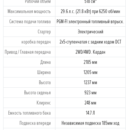
Рабочий объем
518 cм³
Максимальная мощность
29.6 л.с. (21.8 кВт) при 6250 об/мин
Система подачи топлива
PGM-FI электронный топливный впрыск.
Стартеp
Электрический
коробка передач
2x5-ступенчатая с задним ходом DCT
Привод / Главная передача
2WD/4WD. Кардан
Длина
2185 мм
Ширина
1205 мм
Высота
1237 мм
Высота сиденья
923 мм
Клиренс
248 мм
Емкость топливного бака
14.7 Л
Подвескa впереди
Независимая подвеска 185мм ход