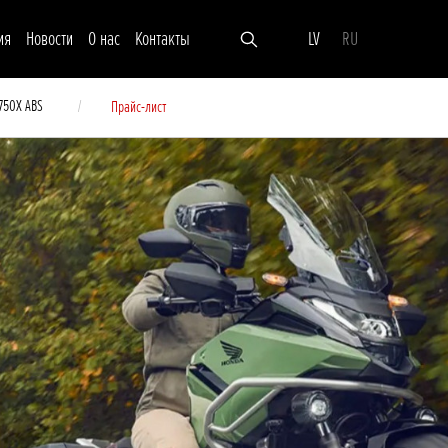
ия
Новости
О нас
Контакты
LV
RU
750X ABS
Прайс-лист