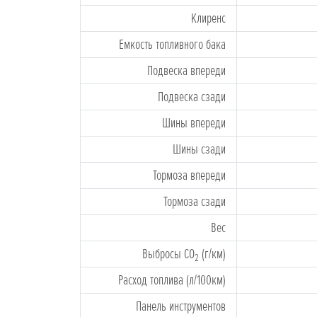
Клиренс
Емкость топливного бака
Подвескa впереди
Подвескa cзади
Шины впереди
Шины cзади
Тормоза впереди
Тормоза cзади
Bес
Выбросы CO
(г/км)
2
Расход топлива (л/100км)
Панель инструментов