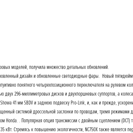
ровых моделей, получила множество детальных обновлений.
Обновленный дизайн и обновленные светодиодные фары. Новый пятидюйм
туитивно понятного четырехпозиционного переключателя на рулевом коле
ью двух 296-миллиметровых дисков и двухпоршневых суппортов, а колес
a 41 мм SBDV и заднюю подвеску Pro-Link, и, как и прежде, ускорение
ащенный системой дроссельной заслонки по проводам, тремя режимами 
м Honda. . Популярная опция трансмиссии с двойным сцеплением (DCT) 
35 кВт. Стремясь к повышению экологичности, NC750X также является перв