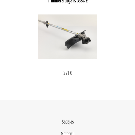
Trimmera uzgalis SSBC E
221 €
Sadaļas
Motocikli