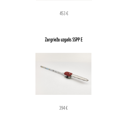
453 €
Zargrieža uzgalis SSPP E
394 €