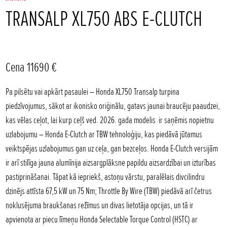
TRANSALP XL750 ABS E-CLUTCH
Cena 11690 €
Pa pilsētu vai apkārt pasaulei – Honda XL750 Transalp turpina
piedzīvojumus, sākot ar ikonisko oriģinālu, gatavs jaunai braucēju paaudzei,
kas vēlas ceļot, lai kurp ceļš ved. 2026. gada modelis ir saņēmis nopietnu
uzlabojumu – Honda E-Clutch ar TBW tehnoloģiju, kas piedāvā jūtamus
veiktspējas uzlabojumus gan uz ceļa, gan bezceļos. Honda E-Clutch versijām
ir arī stilīga jauna alumīnija aizsargplāksne papildu aizsardzībai un izturības
pastiprināšanai. Tāpat kā iepriekš, astoņu vārstu, paralēlais divcilindru
dzinējs attīsta 67,5 kW un 75 Nm; Throttle By Wire (TBW) piedāvā arī četrus
noklusējuma braukšanas režīmus un divas lietotāja opcijas, un tā ir
apvienota ar piecu līmeņu Honda Selectable Torque Control (HSTC) ar