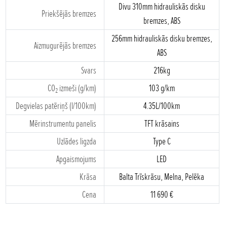
Divu 310mm hidrauliskās disku
Priekšējās bremzes
bremzes, ABS
256mm hidrauliskās disku bremzes,
Aizmugurējās bremzes
ABS
Svars
216kg
CO
izmeši (g/km)
103 g/km
2
Degvielas patēriņš (l/100km)
4.35L/100km
Mērinstrumentu panelis
TFT krāsains
Uzlādes ligzda
Type C
Apgaismojums
LED
Krāsa
Balta Trīskrāsu, Melna, Pelēka
Cena
11 690 €