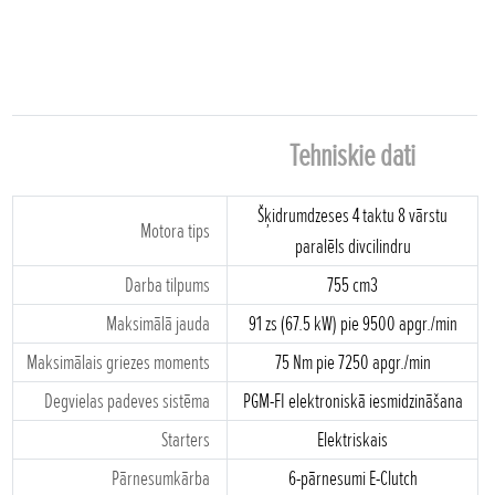
Tehniskie dati
Šķidrumdzeses 4 taktu 8 vārstu
Motora tips
paralēls divcilindru
Darba tilpums
755 cm3
Maksimālā jauda
91 zs (67.5 kW) pie 9500 apgr./min
Maksimālais griezes moments
75 Nm pie 7250 apgr./min
Degvielas padeves sistēma
PGM-FI elektroniskā iesmidzināšana
Starters
Elektriskais
Pārnesumkārba
6-pārnesumi E-Clutch