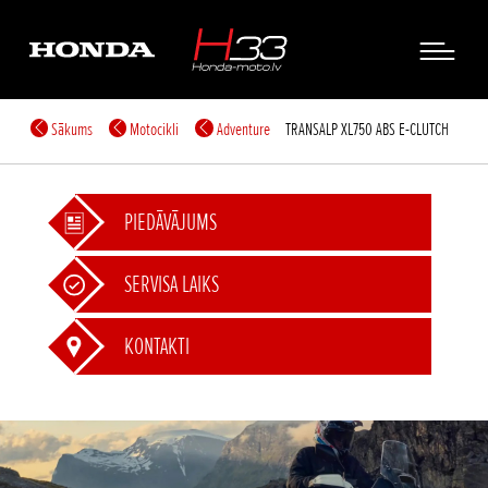
Sākums
Motocikli
Adventure
TRANSALP XL750 ABS E-CLUTCH
PIEDĀVĀJUMS
SERVISA LAIKS
KONTAKTI