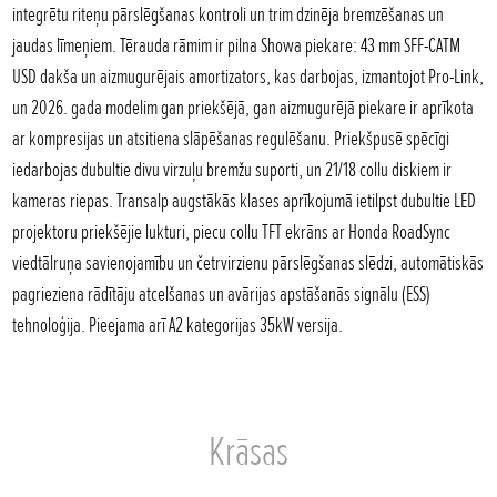
integrētu riteņu pārslēgšanas kontroli un trim dzinēja bremzēšanas un
jaudas līmeņiem. Tērauda rāmim ir pilna Showa piekare: 43 mm SFF-CATM
USD dakša un aizmugurējais amortizators, kas darbojas, izmantojot Pro-Link,
un 2026. gada modelim gan priekšējā, gan aizmugurējā piekare ir aprīkota
ar kompresijas un atsitiena slāpēšanas regulēšanu. Priekšpusē spēcīgi
iedarbojas dubultie divu virzuļu bremžu suporti, un 21/18 collu diskiem ir
kameras riepas. Transalp augstākās klases aprīkojumā ietilpst dubultie LED
projektoru priekšējie lukturi, piecu collu TFT ekrāns ar Honda RoadSync
viedtālruņa savienojamību un četrvirzienu pārslēgšanas slēdzi, automātiskās
pagrieziena rādītāju atcelšanas un avārijas apstāšanās signālu (ESS)
tehnoloģija. Pieejama arī A2 kategorijas 35kW versija.
Krāsas