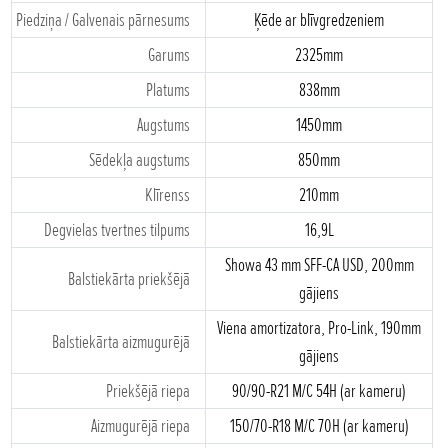
Piedziņa / Galvenais pārnesums
Ķēde ar blīvgredzeniem
Garums
2325mm
Platums
838mm
Augstums
1450mm
Sēdekļa augstums
850mm
Klīrenss
210mm
Degvielas tvertnes tilpums
16,9L
Showa 43 mm SFF-CA USD, 200mm
Balstiekārta priekšējā
gājiens
Viena amortizatora, Pro-Link, 190mm
Balstiekārta aizmugurējā
gājiens
Priekšējā riepa
90/90-R21 M/C 54H (ar kameru)
Aizmugurējā riepa
150/70-R18 M/C 70H (ar kameru)